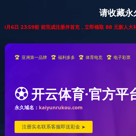
首页
纯实木地暖