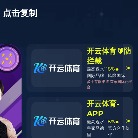
XIIF禧梵全屋
月织 | 栎木
产品系列：自然系列
产品规格：1210×162×15
产品代码：F17G61-12