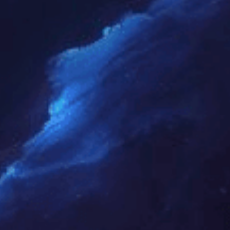
月织 | 栎木