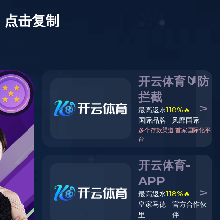
XIIF禧梵全屋
MS-3015
美式风格
实木
实木
实木
原木类
复合类
(无密度板)
(集成)