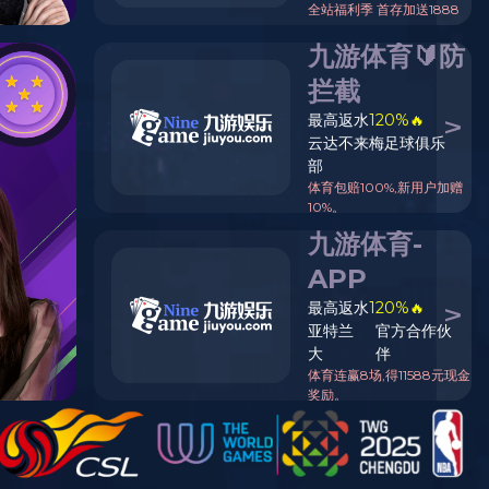
< 八大核心配置 好木门的标准 >
相关案例 >>