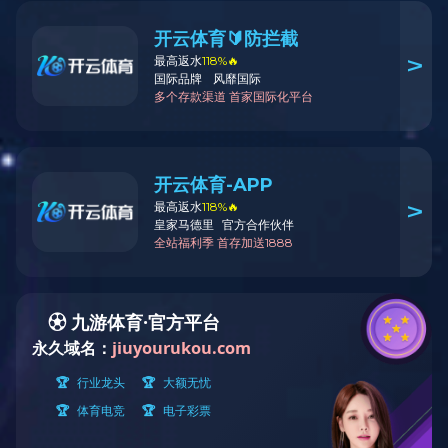
官方
官方
产品系列：法
网站
网站
< 