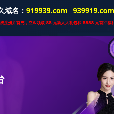
kaiyun开云线上
kaiyun开云线上
实木复合
官网（集团）官
官网（集团）官
方网站
方网站