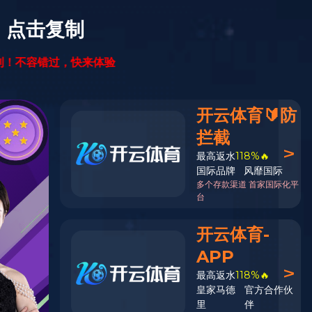
XIIF禧梵全屋
月织 | 栎木
产品系列：自然系列
产品规格：1210×162×15
产品代码：F17G61-12