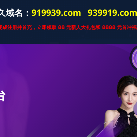
kaiyun开云线上
kaiyun开云线上
实木复合
官网（集团）官
官网（集团）官
方网站
方网站