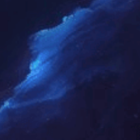
OS-2097