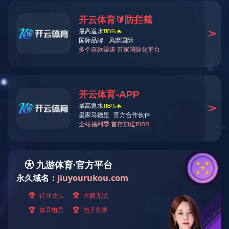
官方
官方
网站
网站