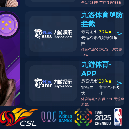
产品系列：简约风格
< 八大核心配置 好木门的标准 >
相关案例 >>